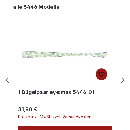
Produktgalerie überspringen
alle 5446 Modelle
1 Bügelpaar eye:max 5446-01
Regulärer Preis:
31,90 €
Preise inkl. MwSt. zzgl. Versandkosten