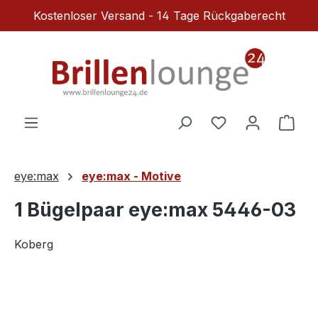
Kostenloser Versand - 14 Tage Rückgaberecht
Zum Hauptinhalt springen
Du hast 0 Produ
Ware
eye:max
eye:max - Motive
1 Bügelpaar eye:max 5446-03
Koberg
Bildergalerie überspringen