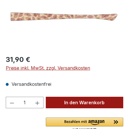
Regulärer Preis:
31,90 €
Preise inkl. MwSt. zzgl. Versandkosten
Versandkostenfrei
Produkt Anzahl: Gib den gewünschten We
In den Warenkorb