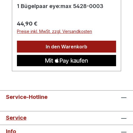
1 Bügelpaar eye:max 5428-0003
Regulärer Preis:
44,90 €
Preise inkl. MwSt. zzgl. Versandkosten
In den Warenkorb
Service-Hotline
Service
Info