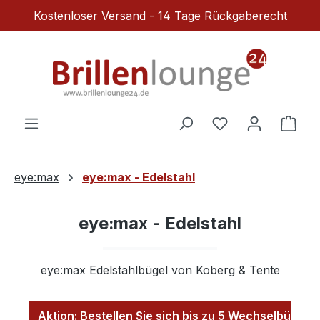
Kostenloser Versand - 14 Tage Rückgaberecht
Zum Hauptinhalt springen
Du hast 0 Produ
Ware
eye:max
eye:max - Edelstahl
eye:max - Edelstahl
eye:max Edelstahlbügel von Koberg & Tente
Aktion: Bestellen Sie sich bis zu 5 Wechselbügel z