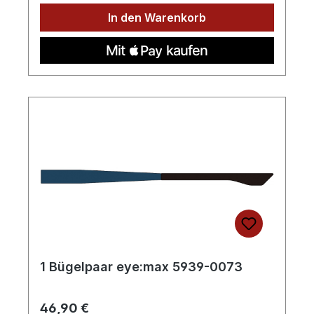
In den Warenkorb
1 Bügelpaar eye:max 5939-0073
Regulärer Preis:
46,90 €