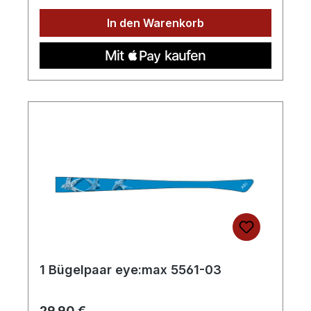
In den Warenkorb
1 Bügelpaar eye:max 5561-03
Regulärer Preis:
29,90 €