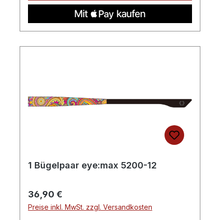
1 Bügelpaar eye:max 5200-12
Regulärer Preis:
36,90 €
Preise inkl. MwSt. zzgl. Versandkosten