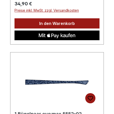
Regulärer Preis:
34,90 €
Preise inkl. MwSt. zzgl. Versandkosten
In den Warenkorb
1 Bügelpaar eye:max 5552-02