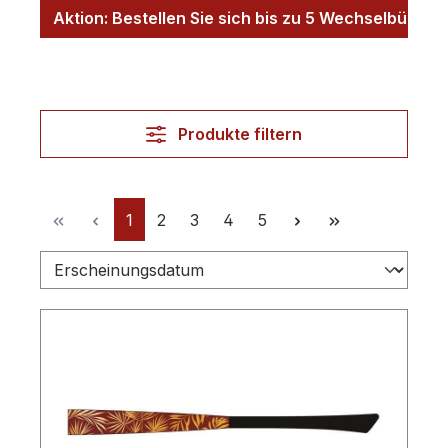
Aktion: Bestellen Sie sich bis zu 5 Wechselbügel z
Produkte filtern
Seite
Seite
Seite
Seite
Seite
1
2
3
4
5