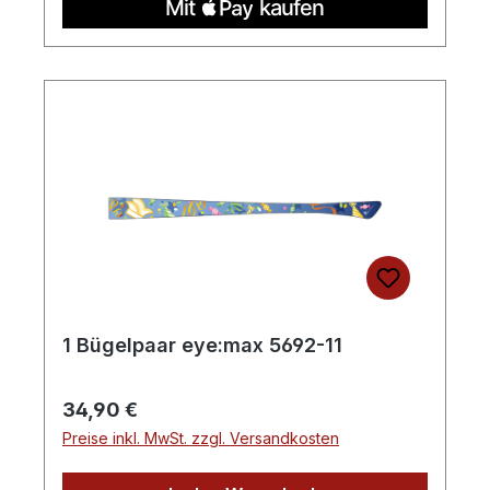
1 Bügelpaar eye:max 5692-11
Regulärer Preis:
34,90 €
Preise inkl. MwSt. zzgl. Versandkosten