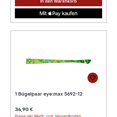
In den Warenkorb
1 Bügelpaar eye:max 5692-12
Regulärer Preis:
34,90 €
Preise inkl. MwSt. zzgl. Versandkosten