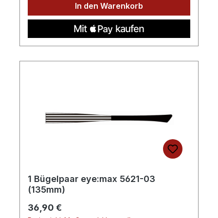
In den Warenkorb
1 Bügelpaar eye:max 5621-03
(135mm)
Regulärer Preis:
36,90 €