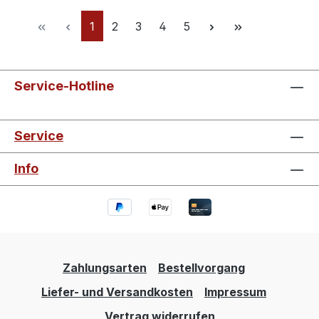
Seite
Seite
Seite
Seite
Seite
1
2
3
4
5
Service-Hotline
Service
Info
Zahlungsarten
Bestellvorgang
Liefer- und Versandkosten
Impressum
Vertrag widerrufen