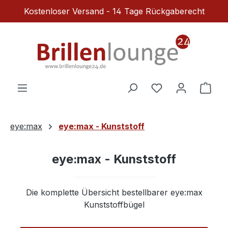
Kostenloser Versand - 14 Tage Rückgaberecht
Zum Hauptinhalt springen
Du hast 0 Produ
Ware
eye:max
eye:max - Kunststoff
eye:max - Kunststoff
Die komplette Übersicht bestellbarer eye:max
Kunststoffbügel