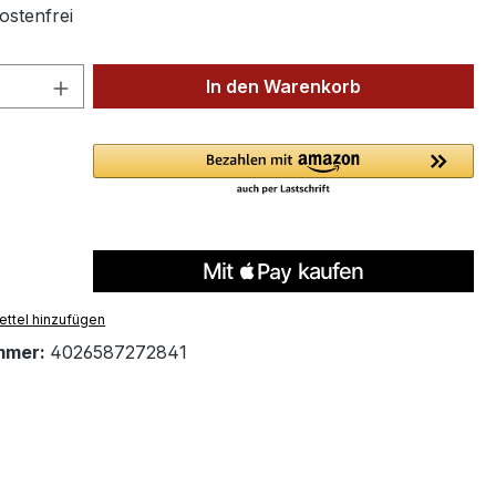
stenfrei
 Anzahl: Gib den gewünschten Wert ein 
In den Warenkorb
ttel hinzufügen
mmer:
4026587272841