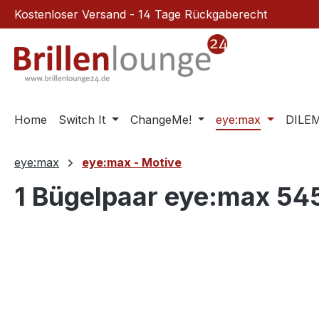
Kostenloser Versand - 14 Tage Rückgaberecht
m Hauptinhalt springen
Zur Suche springen
Zur Hauptnavigation springen
Home
Switch It
ChangeMe!
eye:max
DILE
eye:max
eye:max - Motive
1 Bügelpaar eye:max 54
Bildergalerie überspringen