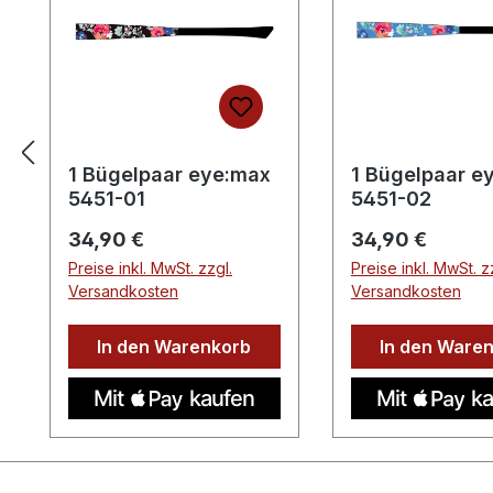
1 Bügelpaar eye:max
1 Bügelpaar e
5451-01
5451-02
Regulärer Preis:
Regulärer Preis:
34,90 €
34,90 €
Preise inkl. MwSt. zzgl.
Preise inkl. MwSt. z
Versandkosten
Versandkosten
In den Warenkorb
In den Ware