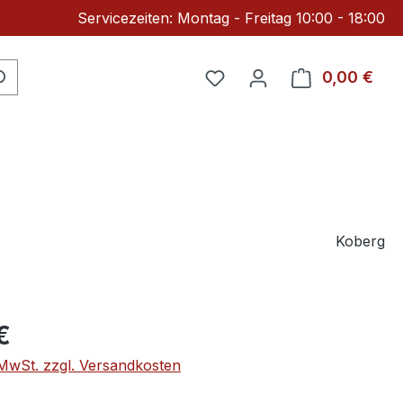
Servicezeiten: Montag - Freitag 10:00 - 18:00
Du hast 0 Produkte auf 
0,00 €
Ware
Koberg
eis:
€
. MwSt. zzgl. Versandkosten