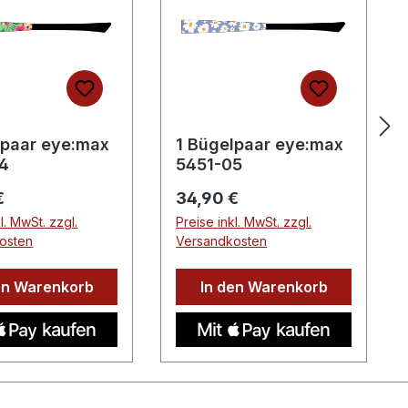
lpaar eye:max
1 Bügelpaar eye:max
4
5451-05
er Preis:
Regulärer Preis:
€
34,90 €
l. MwSt. zzgl.
Preise inkl. MwSt. zzgl.
osten
Versandkosten
en Warenkorb
In den Warenkorb