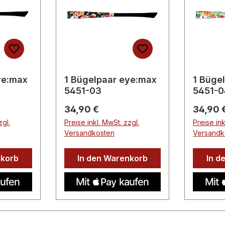
ye:max
1 Bügelpaar eye:max
1 Büge
5451-03
5451-0
Regulärer Preis:
Regulär
34,90 €
34,90 
zgl.
Preise inkl. MwSt. zzgl.
Preise ink
Versandkosten
Versandk
nkorb
In den Warenkorb
In d