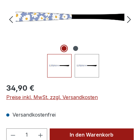
Regulärer Preis:
34,90 €
Preise inkl. MwSt. zzgl. Versandkosten
Versandkostenfrei
Produkt Anzahl: Gib den gewünschten We
In den Warenkorb