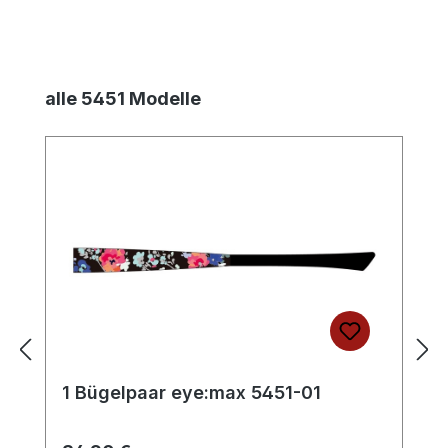
Produktgalerie überspringen
alle 5451 Modelle
1 Bügelpaar eye:max 5451-01