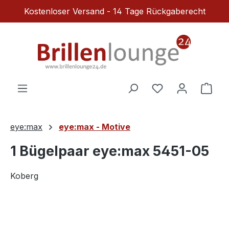
Kostenloser Versand - 14 Tage Rückgaberecht
Zum Hauptinhalt springen
Du hast 0 Produ
Ware
eye:max
eye:max - Motive
1 Bügelpaar eye:max 5451-05
Koberg
Bildergalerie überspringen