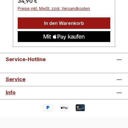
Regulärer Preis:
34,90 €
Preise inkl. MwSt. zzgl. Versandkosten
In den Warenkorb
Service-Hotline
Service
Info