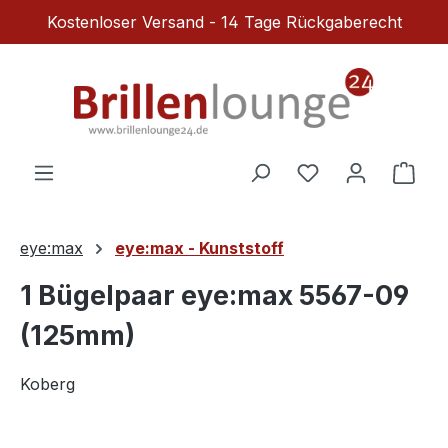
Kostenloser Versand - 14 Tage Rückgaberecht
Zum Hauptinhalt springen
Du hast 0 Produ
Ware
eye:max
eye:max - Kunststoff
1 Bügelpaar eye:max 5567-09
(125mm)
Koberg
Bildergalerie überspringen