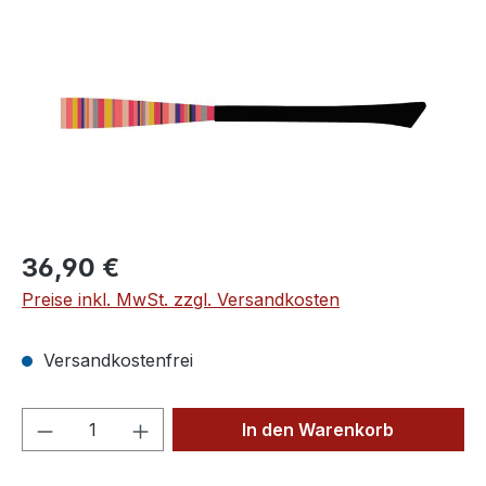
Regulärer Preis:
36,90 €
Preise inkl. MwSt. zzgl. Versandkosten
Versandkostenfrei
Produkt Anzahl: Gib den gewünschten We
In den Warenkorb