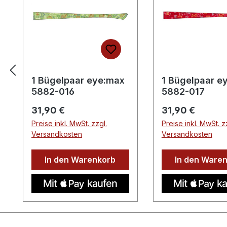
1 Bügelpaar eye:max
1 Bügelpaar e
5882-016
5882-017
Regulärer Preis:
Regulärer Preis:
31,90 €
31,90 €
Preise inkl. MwSt. zzgl.
Preise inkl. MwSt. z
Versandkosten
Versandkosten
In den Warenkorb
In den Ware