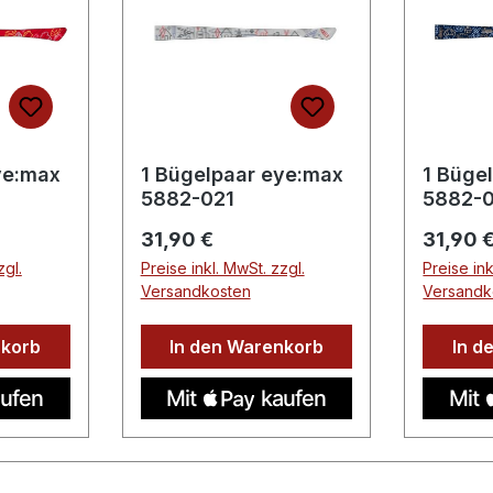
ye:max
1 Bügelpaar eye:max
1 Büge
5882-021
5882-
Regulärer Preis:
Regulär
31,90 €
31,90 
zgl.
Preise inkl. MwSt. zzgl.
Preise ink
Versandkosten
Versandk
nkorb
In den Warenkorb
In d