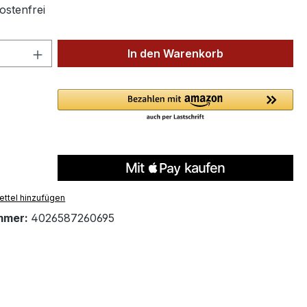
stenfrei
 Anzahl: Gib den gewünschten Wert ein 
In den Warenkorb
ttel hinzufügen
mmer:
4026587260695