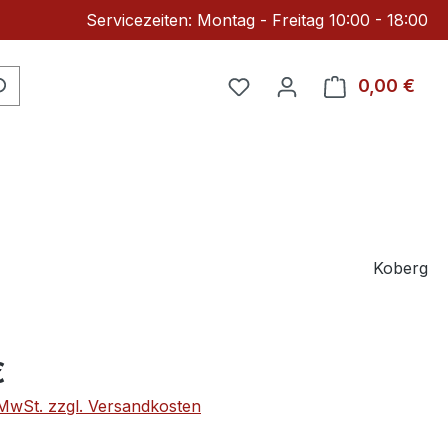
Servicezeiten: Montag - Freitag 10:00 - 18:00
Du hast 0 Produkte auf 
0,00 €
Ware
Koberg
eis:
€
. MwSt. zzgl. Versandkosten