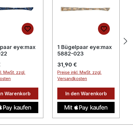
lpaar eye:max
1 Bügelpaar eye:max
022
5882-023
er Preis:
Regulärer Preis:
€
31,90 €
l. MwSt. zzgl.
Preise inkl. MwSt. zzgl.
osten
Versandkosten
en Warenkorb
In den Warenkorb