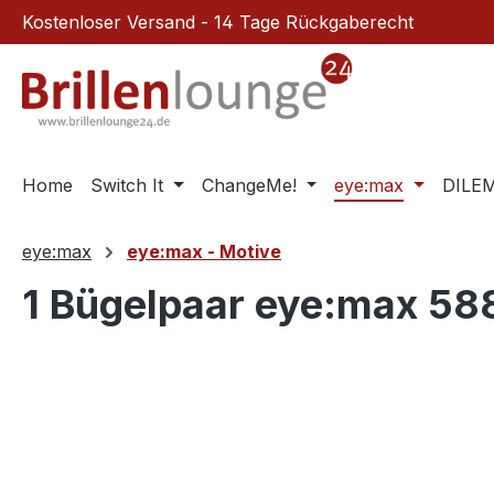
Kostenloser Versand - 14 Tage Rückgaberecht
m Hauptinhalt springen
Zur Suche springen
Zur Hauptnavigation springen
Home
Switch It
ChangeMe!
eye:max
DILE
eye:max
eye:max - Motive
1 Bügelpaar eye:max 5
Bildergalerie überspringen