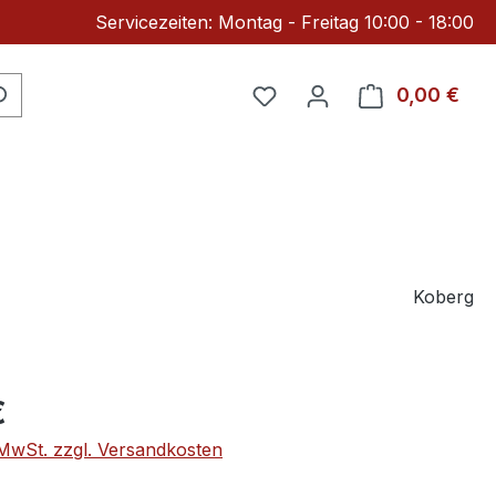
Servicezeiten: Montag - Freitag 10:00 - 18:00
Du hast 0 Produkte auf 
0,00 €
Ware
Koberg
eis:
€
. MwSt. zzgl. Versandkosten