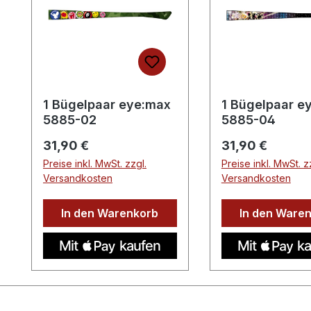
1 Bügelpaar eye:max
1 Bügelpaar e
5885-02
5885-04
Regulärer Preis:
Regulärer Preis:
31,90 €
31,90 €
Preise inkl. MwSt. zzgl.
Preise inkl. MwSt. z
Versandkosten
Versandkosten
In den Warenkorb
In den Ware