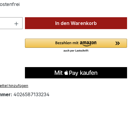
stenfrei
 Anzahl: Gib den gewünschten Wert ein 
In den Warenkorb
ttel hinzufügen
mmer:
4026587133234