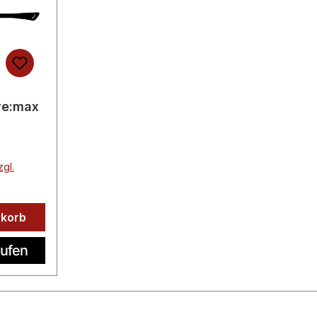
ye:max
zgl.
nkorb