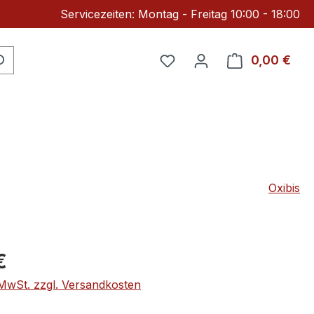
Servicezeiten: Montag - Freitag 10:00 - 18:00
Du hast 0 Produkte auf 
0,00 €
Ware
Oxibis
eis:
€
. MwSt. zzgl. Versandkosten