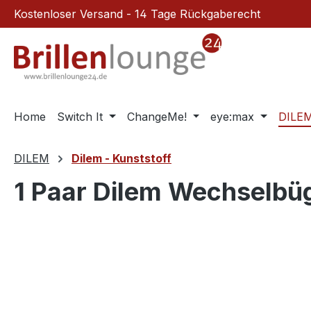
Kostenloser Versand - 14 Tage Rückgaberecht
m Hauptinhalt springen
Zur Suche springen
Zur Hauptnavigation springen
Home
Switch It
ChangeMe!
eye:max
DILE
DILEM
Dilem - Kunststoff
1 Paar Dilem Wechselbü
Bildergalerie überspringen