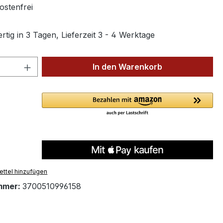
stenfrei
tig in 3 Tagen, Lieferzeit 3 - 4 Werktage
 Anzahl: Gib den gewünschten Wert ein 
In den Warenkorb
ttel hinzufügen
mmer:
3700510996158