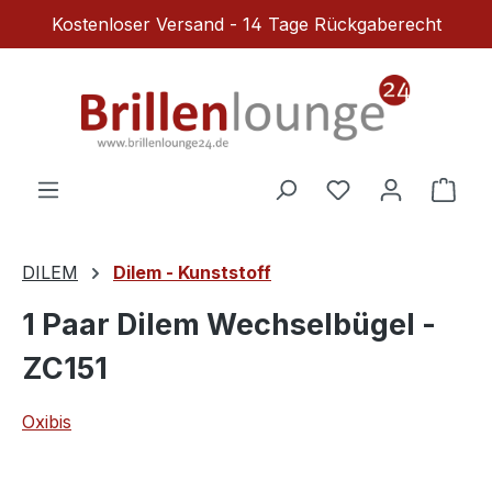
Kostenloser Versand - 14 Tage Rückgaberecht
Zum Hauptinhalt springen
Du hast 0 Produ
Ware
DILEM
Dilem - Kunststoff
1 Paar Dilem Wechselbügel -
ZC151
Oxibis
Bildergalerie überspringen