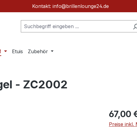
Kontakt: info@brillenlounge24.de
M
Etuis
Zubehör
gel - ZC2002
Regulärer Pr
67,00 
Preise inkl