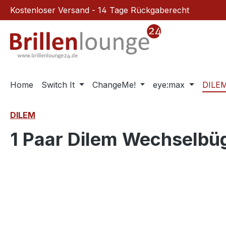
Kostenloser Versand - 14 Tage Rückgaberecht
m Hauptinhalt springen
Zur Suche springen
Zur Hauptnavigation springen
Home
Switch It
ChangeMe!
eye:max
DILE
DILEM
1 Paar Dilem Wechselbü
Bildergalerie überspringen