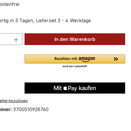
stenfrei
tig in 3 Tagen, Lieferzeit 3 - 4 Werktage
 Anzahl: Gib den gewünschten Wert ein 
In den Warenkorb
ttel hinzufügen
mmer:
3700510928760