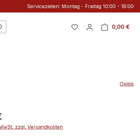
Servicezeiten: Montag - Freitag 10:00 - 18:00
Du hast 0 Produkte auf 
0,00 €
Ware
Oxibis
eis:
€
. MwSt. zzgl. Versandkosten