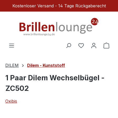
Kostenloser Versand - 14 Tage Rückgaberecht
Zum Hauptinhalt springen
Du hast 0 Produ
Ware
DILEM
Dilem - Kunststoff
1 Paar Dilem Wechselbügel -
ZC502
Oxibis
Bildergalerie überspringen