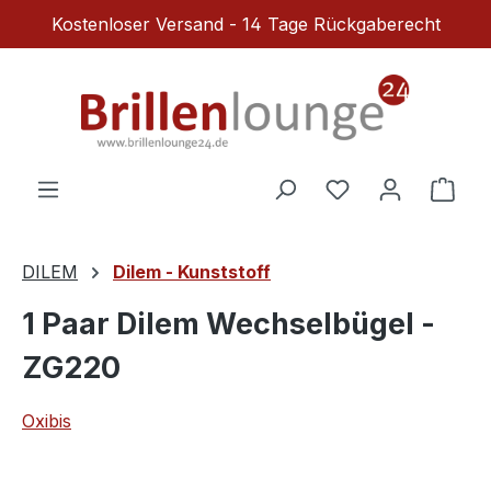
Kostenloser Versand - 14 Tage Rückgaberecht
Zum Hauptinhalt springen
Du hast 0 Produ
Ware
DILEM
Dilem - Kunststoff
1 Paar Dilem Wechselbügel -
ZG220
Oxibis
Bildergalerie überspringen