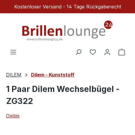
Kostenloser Versand - 14 Tage Rückgaberecht
Zum Hauptinhalt springen
Du hast 0 Produ
Ware
DILEM
Dilem - Kunststoff
1 Paar Dilem Wechselbügel -
ZG322
Oxibis
Bildergalerie überspringen