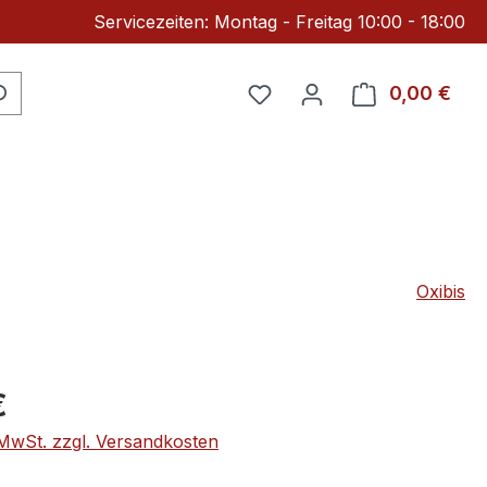
Servicezeiten: Montag - Freitag 10:00 - 18:00
Du hast 0 Produkte auf 
0,00 €
Ware
Oxibis
eis:
€
. MwSt. zzgl. Versandkosten