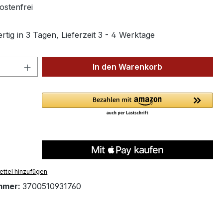
stenfrei
tig in 3 Tagen, Lieferzeit 3 - 4 Werktage
 Anzahl: Gib den gewünschten Wert ein 
In den Warenkorb
ttel hinzufügen
mmer:
3700510931760