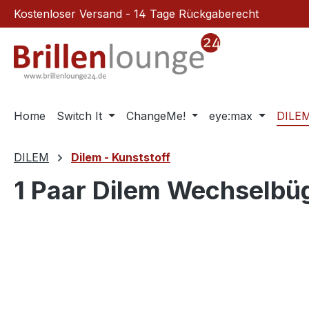
Kostenloser Versand - 14 Tage Rückgaberecht
m Hauptinhalt springen
Zur Suche springen
Zur Hauptnavigation springen
Home
Switch It
ChangeMe!
eye:max
DILE
DILEM
Dilem - Kunststoff
1 Paar Dilem Wechselbü
Bildergalerie überspringen