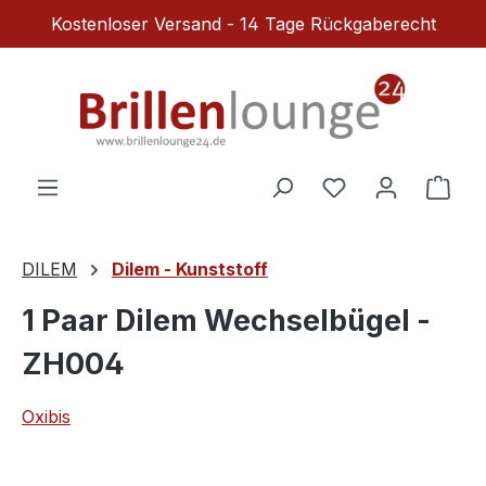
Kostenloser Versand - 14 Tage Rückgaberecht
Zum Hauptinhalt springen
Du hast 0 Produ
Ware
DILEM
Dilem - Kunststoff
1 Paar Dilem Wechselbügel -
ZH004
Oxibis
Bildergalerie überspringen