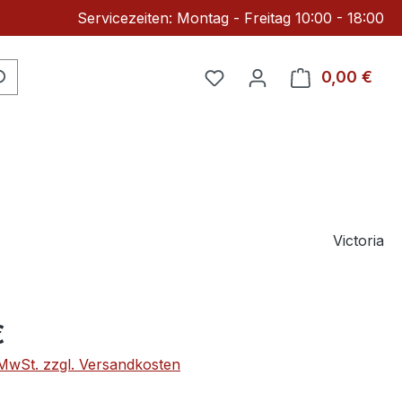
Servicezeiten: Montag - Freitag 10:00 - 18:00
Du hast 0 Produkte auf 
0,00 €
Ware
Victoria
eis:
€
. MwSt. zzgl. Versandkosten