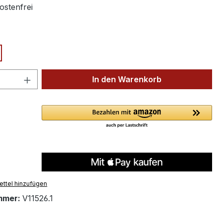
stenfrei
ählen
 Anzahl: Gib den gewünschten Wert ein 
In den Warenkorb
ttel hinzufügen
mmer:
V11526.1