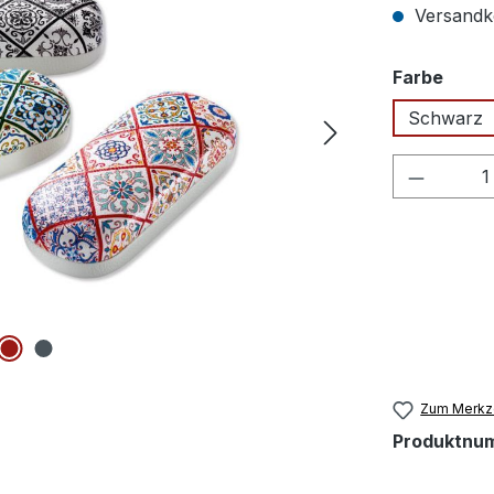
Versandko
ausw
Farbe
Schwarz
Produkt
Zum Merkze
Produktnu