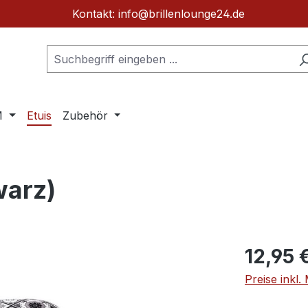
Kontakt: info@brillenlounge24.de
M
Etuis
Zubehör
warz)
Regulärer Pr
12,95 
Preise inkl