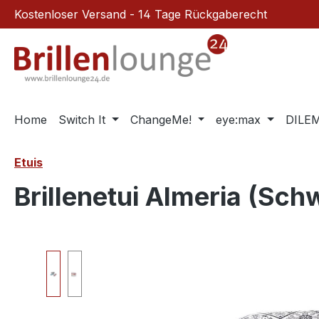
Kostenloser Versand - 14 Tage Rückgaberecht
m Hauptinhalt springen
Zur Suche springen
Zur Hauptnavigation springen
Home
Switch It
ChangeMe!
eye:max
DILE
Etuis
Brillenetui Almeria (Sch
Bildergalerie überspringen