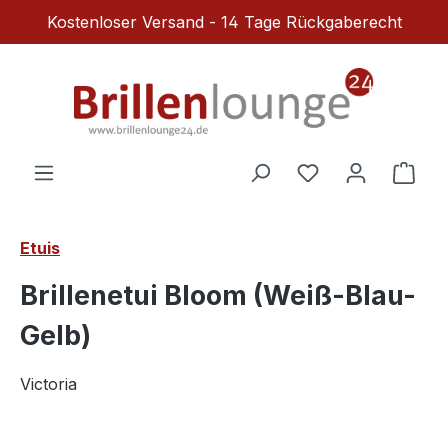
Kostenloser Versand - 14 Tage Rückgaberecht
Zum Hauptinhalt springen
Du hast 0 Produ
Ware
Etuis
Brillenetui Bloom (Weiß-Blau-
Gelb)
Victoria
Bildergalerie überspringen