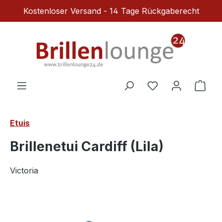
Kostenloser Versand - 14 Tage Rückgaberecht
Zum Hauptinhalt springen
Du hast 0 Produ
Ware
Etuis
Brillenetui Cardiff (Lila)
Victoria
Bildergalerie überspringen