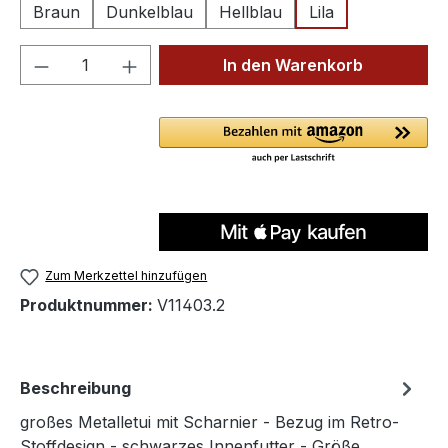
Braun
Dunkelblau
Hellblau
Lila
Produkt Anzahl: Gib den gewünschten We
In den Warenkorb
Zum Merkzettel hinzufügen
Produktnummer:
V11403.2
Beschreibung
großes Metalletui mit Scharnier - Bezug im Retro-
Stoffdesign - schwarzes Innenfutter - Größe