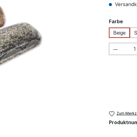
Versandko
ausw
Farbe
Beige
S
Produkt
Zum Merkze
Produktnu