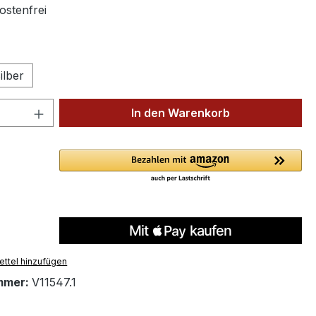
stenfrei
ählen
ilber
 Anzahl: Gib den gewünschten Wert ein 
In den Warenkorb
ttel hinzufügen
mmer:
V11547.1