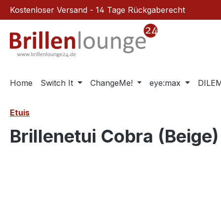
Kostenloser Versand - 14 Tage Rückgaberecht
m Hauptinhalt springen
Zur Suche springen
Zur Hauptnavigation springen
Home
Switch It
ChangeMe!
eye:max
DILE
Etuis
Brillenetui Cobra (Beige)
Bildergalerie überspringen