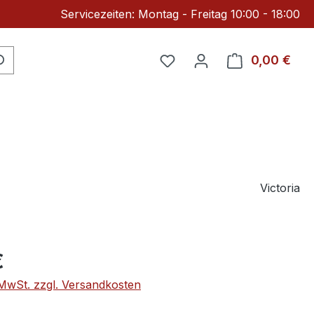
Servicezeiten: Montag - Freitag 10:00 - 18:00
Du hast 0 Produkte auf 
0,00 €
Ware
Victoria
eis:
€
. MwSt. zzgl. Versandkosten