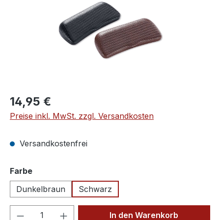
Regulärer Preis:
14,95 €
Preise inkl. MwSt. zzgl. Versandkosten
Versandkostenfrei
auswählen
Farbe
Dunkelbraun
Schwarz
Produkt Anzahl: Gib den gewünschten We
In den Warenkorb