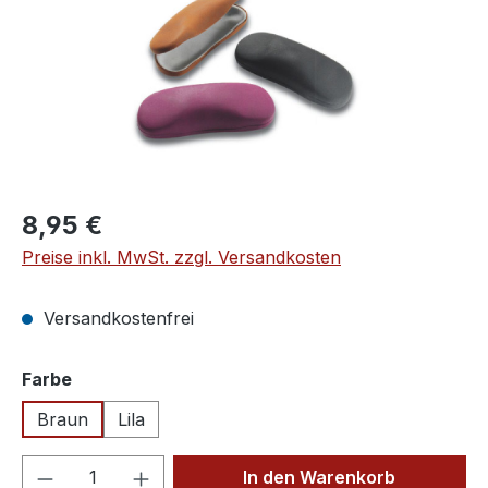
Regulärer Preis:
8,95 €
Preise inkl. MwSt. zzgl. Versandkosten
Versandkostenfrei
auswählen
Farbe
Braun
Lila
Produkt Anzahl: Gib den gewünschten We
In den Warenkorb