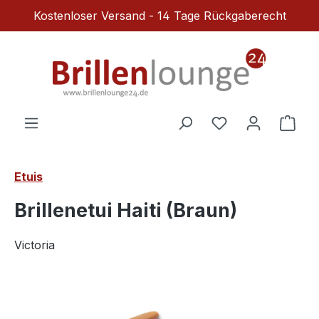
Kostenloser Versand - 14 Tage Rückgaberecht
Zum Hauptinhalt springen
Du hast 0 Produ
Ware
Etuis
Brillenetui Haiti (Braun)
Victoria
Bildergalerie überspringen