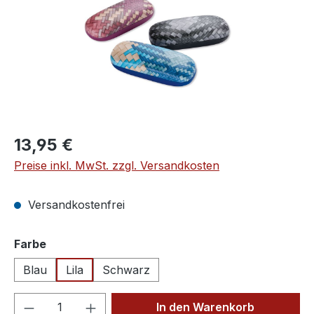
Regulärer Preis:
13,95 €
Preise inkl. MwSt. zzgl. Versandkosten
Versandkostenfrei
auswählen
Farbe
Blau
Lila
Schwarz
Produkt Anzahl: Gib den gewünschten We
In den Warenkorb