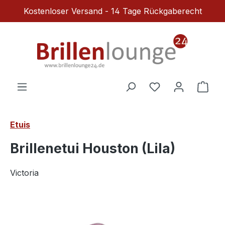
Kostenloser Versand - 14 Tage Rückgaberecht
Zum Hauptinhalt springen
Du hast 0 Produ
Ware
Etuis
Brillenetui Houston (Lila)
Victoria
Bildergalerie überspringen