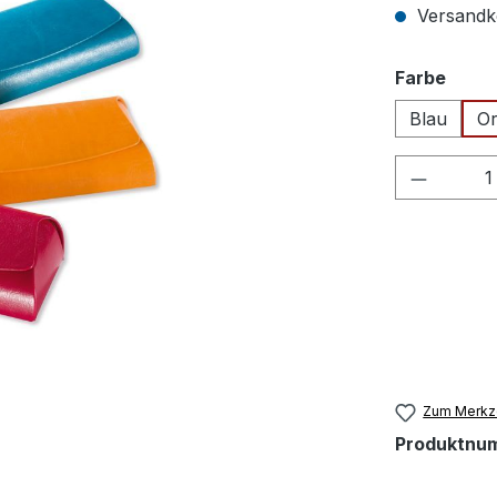
Versandko
ausw
Farbe
Blau
O
Produkt
Zum Merkze
Produktnu