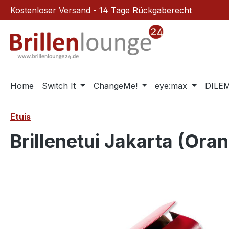
Kostenloser Versand - 14 Tage Rückgaberecht
m Hauptinhalt springen
Zur Suche springen
Zur Hauptnavigation springen
Home
Switch It
ChangeMe!
eye:max
DILE
Etuis
Brillenetui Jakarta (Ora
Bildergalerie überspringen