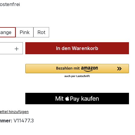
stenfrei
ählen
range
Pink
Rot
 Anzahl: Gib den gewünschten Wert ein 
In den Warenkorb
ttel hinzufügen
mmer:
V11477.3