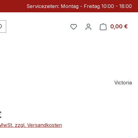
Servicezeiten: Montag - Freitag 10:00 - 18:00
Du hast 0 Produkte auf 
0,00 €
Ware
Victoria
eis:
€
. MwSt. zzgl. Versandkosten