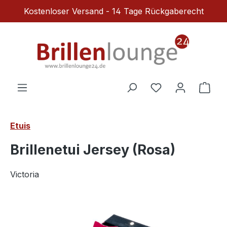
Kostenloser Versand - 14 Tage Rückgaberecht
Zum Hauptinhalt springen
Du hast 0 Produ
Ware
Etuis
Brillenetui Jersey (Rosa)
Victoria
Bildergalerie überspringen