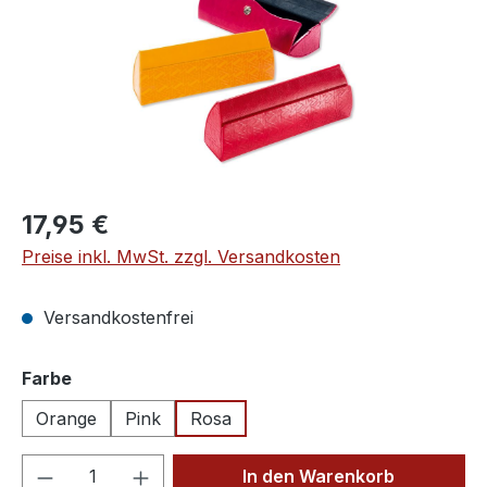
Regulärer Preis:
17,95 €
Preise inkl. MwSt. zzgl. Versandkosten
Versandkostenfrei
auswählen
Farbe
Orange
Pink
Rosa
Produkt Anzahl: Gib den gewünschten We
In den Warenkorb