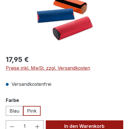
Regulärer Preis:
17,95 €
Preise inkl. MwSt. zzgl. Versandkosten
Versandkostenfrei
auswählen
Farbe
Blau
Pink
Produkt Anzahl: Gib den gewünschten We
In den Warenkorb