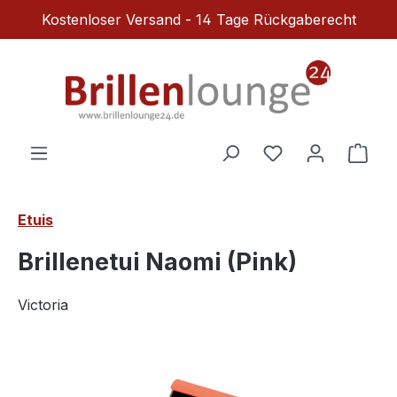
Kostenloser Versand - 14 Tage Rückgaberecht
Zum Hauptinhalt springen
Du hast 0 Produ
Ware
Etuis
Brillenetui Naomi (Pink)
Victoria
Bildergalerie überspringen