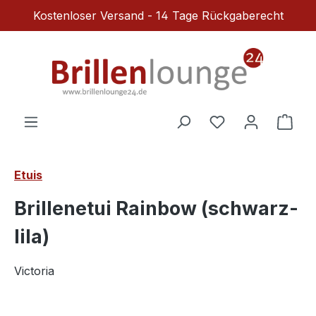
Kostenloser Versand - 14 Tage Rückgaberecht
Zum Hauptinhalt springen
Du hast 0 Produ
Ware
Etuis
Brillenetui Rainbow (schwarz-
lila)
Victoria
Bildergalerie überspringen