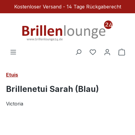
Kostenloser Versand - 14 Tage Rückgaberecht
Zum Hauptinhalt springen
Du hast 0 Produ
Ware
Etuis
Brillenetui Sarah (Blau)
Victoria
Bildergalerie überspringen