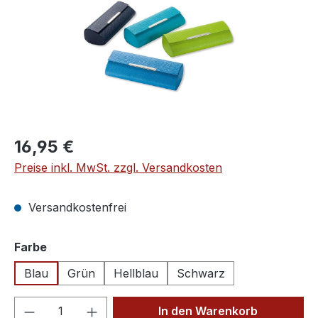
Regulärer Preis:
16,95 €
Preise inkl. MwSt. zzgl. Versandkosten
Versandkostenfrei
auswählen
Farbe
Blau
Grün
Hellblau
Schwarz
Produkt Anzahl: Gib den gewünschten We
In den Warenkorb