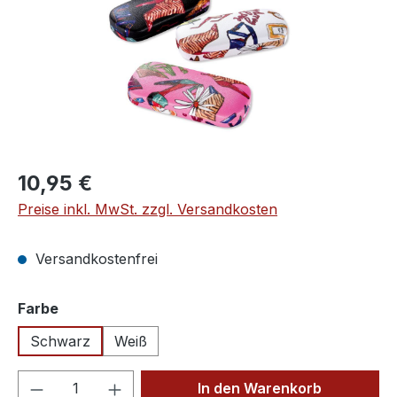
Regulärer Preis:
10,95 €
Preise inkl. MwSt. zzgl. Versandkosten
Versandkostenfrei
auswählen
Farbe
Schwarz
Weiß
Produkt Anzahl: Gib den gewünschten We
In den Warenkorb