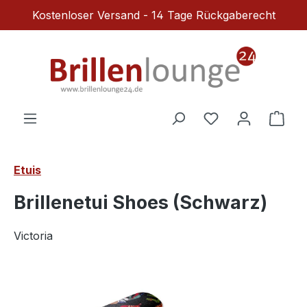
Kostenloser Versand - 14 Tage Rückgaberecht
Zum Hauptinhalt springen
Du hast 0 Produ
Ware
Etuis
Brillenetui Shoes (Schwarz)
Victoria
Bildergalerie überspringen