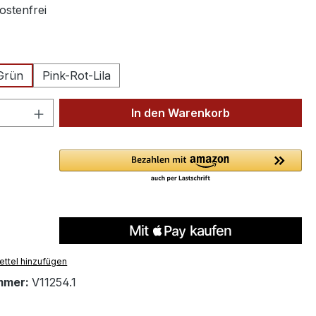
stenfrei
ählen
-Grün
Pink-Rot-Lila
 Anzahl: Gib den gewünschten Wert ein 
In den Warenkorb
ttel hinzufügen
mmer:
V11254.1