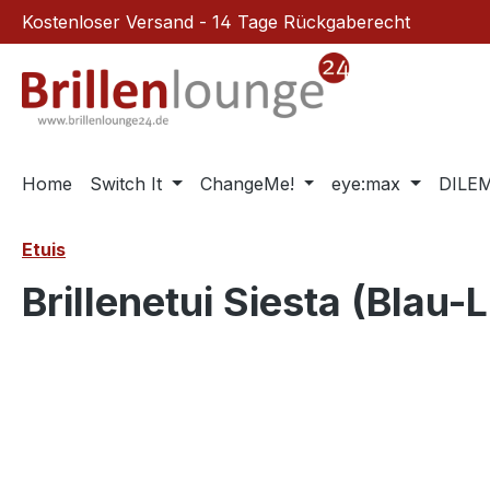
Kostenloser Versand - 14 Tage Rückgaberecht
m Hauptinhalt springen
Zur Suche springen
Zur Hauptnavigation springen
Home
Switch It
ChangeMe!
eye:max
DILE
Etuis
Brillenetui Siesta (Blau-
Bildergalerie überspringen