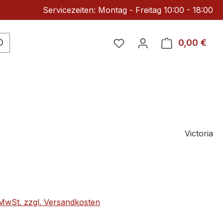
Servicezeiten: Montag - Freitag 10:00 - 18:00
Du hast 0 Produkte auf 
0,00 €
Ware
Victoria
eis:
. MwSt. zzgl. Versandkosten