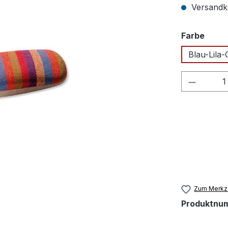
Versandko
ausw
Farbe
Blau-Lila
Produkt
Zum Merkze
Produktnu