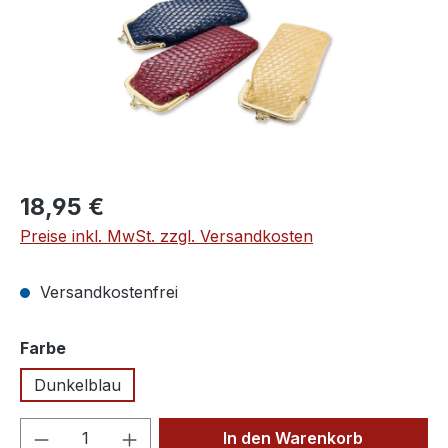
Regulärer Preis:
18,95 €
Preise inkl. MwSt. zzgl. Versandkosten
Versandkostenfrei
auswählen
Farbe
Dunkelblau
Produkt Anzahl: Gib den gewünschten We
In den Warenkorb