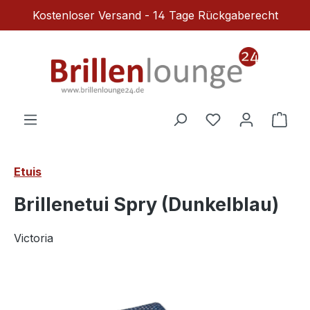
Kostenloser Versand - 14 Tage Rückgaberecht
Zum Hauptinhalt springen
Du hast 0 Produ
Ware
Etuis
Brillenetui Spry (Dunkelblau)
Victoria
Bildergalerie überspringen