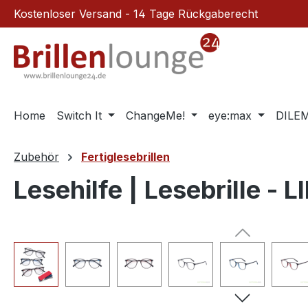
Kostenloser Versand - 14 Tage Rückgaberecht
m Hauptinhalt springen
Zur Suche springen
Zur Hauptnavigation springen
Home
Switch It
ChangeMe!
eye:max
DILE
Zubehör
Fertiglesebrillen
Lesehilfe | Lesebrille
Bildergalerie überspringen