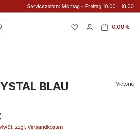
Servicezeiten: Montag - Freitag 10:00 - 18:00
Du hast 0 Produkte auf 
0,00 €
Ware
CRYSTAL BLAU
Victoria
eis:
€
. MwSt. zzgl. Versandkosten