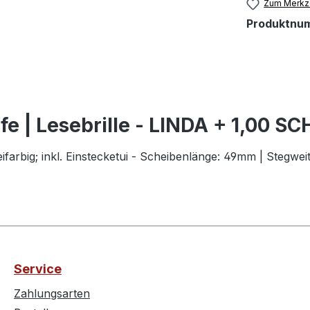
Zum Merkze
Produktnu
lfe | Lesebrille - LINDA + 1,0
eifarbig; inkl. Einstecketui - Scheibenlänge: 49mm | Stegw
Service
Zahlungsarten