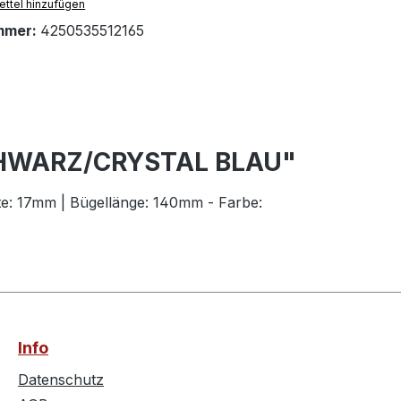
ttel hinzufügen
mmer:
4250535512165
0 SCHWARZ/CRYSTAL BLAU"
eite: 17mm | Bügellänge: 140mm - Farbe:
Info
Datenschutz