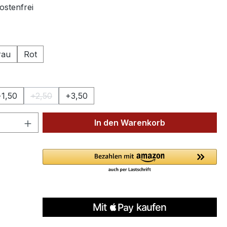
stenfrei
ählen
rau
Rot
wählen
+1,50
+2,50
+3,50
(Diese Option ist zurzeit nicht verfügbar.)
 Anzahl: Gib den gewünschten Wert ein 
In den Warenkorb