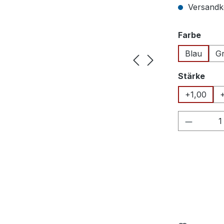
Versandko
ausw
Farbe
Blau
G
aus
Stärke
+1,00
Produkt