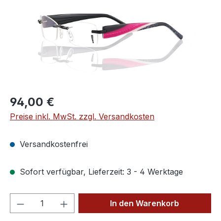
Regulärer Preis:
94,00 €
Preise inkl. MwSt. zzgl. Versandkosten
Versandkostenfrei
Sofort verfügbar, Lieferzeit: 3 - 4 Werktage
Produkt Anzahl: Gib den gewünschten We
In den Warenkorb