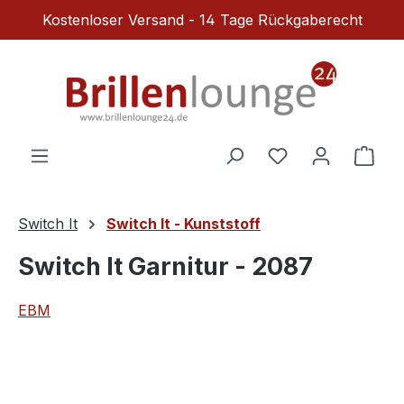
Kostenloser Versand - 14 Tage Rückgaberecht
Zum Hauptinhalt springen
Du hast 0 Produ
Ware
Switch It
Switch It - Kunststoff
Switch It Garnitur - 2087
EBM
Bildergalerie überspringen