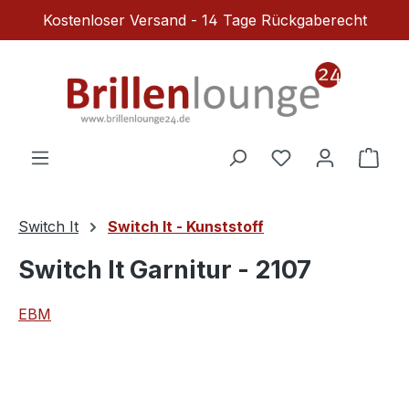
Kostenloser Versand - 14 Tage Rückgaberecht
Zum Hauptinhalt springen
Du hast 0 Produ
Ware
Switch It
Switch It - Kunststoff
Switch It Garnitur - 2107
EBM
Bildergalerie überspringen