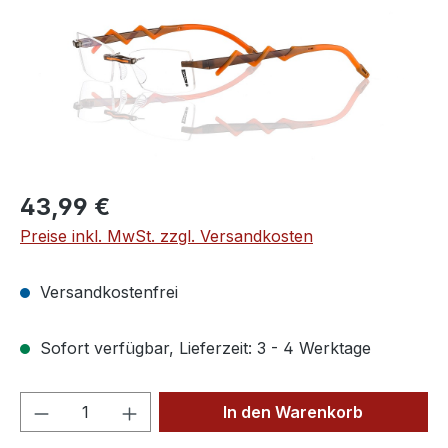
Regulärer Preis:
43,99 €
Preise inkl. MwSt. zzgl. Versandkosten
Versandkostenfrei
Sofort verfügbar, Lieferzeit: 3 - 4 Werktage
Produkt Anzahl: Gib den gewünschten We
In den Warenkorb