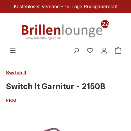
Kostenloser Versand - 14 Tage Rückgaberecht
Zum Hauptinhalt springen
Du hast 0 Produ
Ware
Switch It
Switch It Garnitur - 2150B
EBM
Bildergalerie überspringen