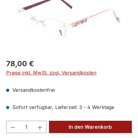
Regulärer Preis:
78,00 €
Preise inkl. MwSt. zzgl. Versandkosten
Versandkostenfrei
Sofort verfügbar, Lieferzeit: 3 - 4 Werktage
Produkt Anzahl: Gib den gewünschten We
In den Warenkorb