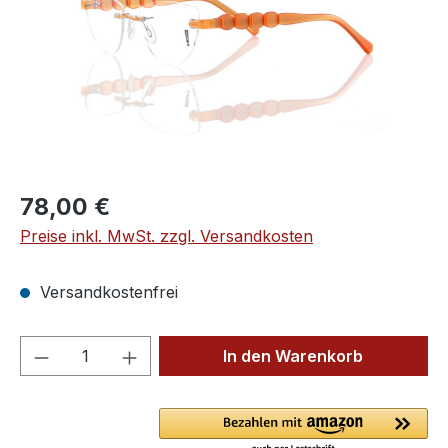
Regulärer Preis:
78,00 €
Preise inkl. MwSt. zzgl. Versandkosten
Versandkostenfrei
Produkt Anzahl: Gib den gewünschten We
In den Warenkorb