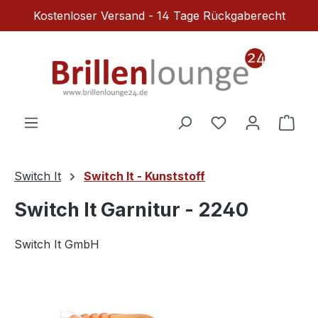
Kostenloser Versand - 14 Tage Rückgaberecht
Zum Hauptinhalt springen
Du hast 0 Produ
Ware
Switch It
Switch It - Kunststoff
Switch It Garnitur - 2240
Switch It GmbH
Bildergalerie überspringen