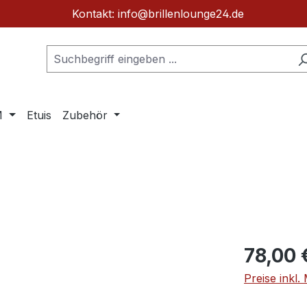
Kontakt: info@brillenlounge24.de
M
Etuis
Zubehör
8
Regulärer Pr
78,00 
Preise inkl