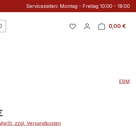
Servicezeiten: Montag - Freitag 10:00 - 18:00
Du hast 0 Produkte auf 
0,00 €
Ware
EBM
eis:
€
. MwSt. zzgl. Versandkosten