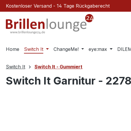
Kostenloser Versand - 14 Tage Rückgaberecht
m Hauptinhalt springen
Zur Suche springen
Zur Hauptnavigation springen
Home
Switch It
ChangeMe!
eye:max
DILE
Switch It
Switch It - Gummiert
Switch It Garnitur - 227
Bildergalerie überspringen