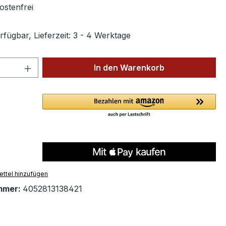
stenfrei
fügbar, Lieferzeit: 3 - 4 Werktage
 Anzahl: Gib den gewünschten Wert ein 
In den Warenkorb
ttel hinzufügen
mmer:
4052813138421