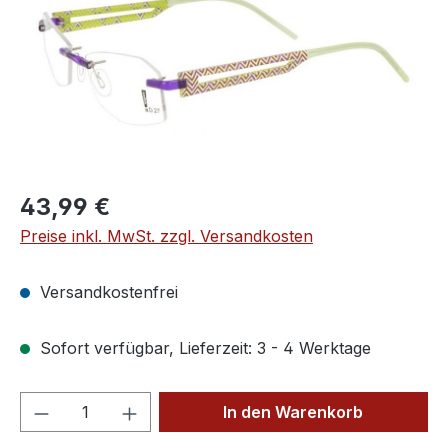
Regulärer Preis:
43,99 €
Preise inkl. MwSt. zzgl. Versandkosten
Versandkostenfrei
Sofort verfügbar, Lieferzeit: 3 - 4 Werktage
Produkt Anzahl: Gib den gewünschten We
In den Warenkorb