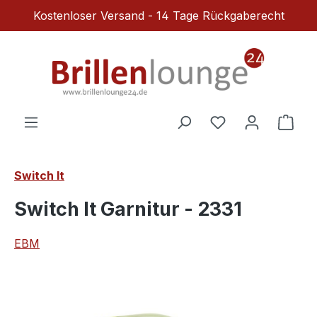
Kostenloser Versand - 14 Tage Rückgaberecht
Zum Hauptinhalt springen
Du hast 0 Produ
Ware
Switch It
Switch It Garnitur - 2331
EBM
Bildergalerie überspringen