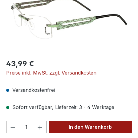
Regulärer Preis:
43,99 €
Preise inkl. MwSt. zzgl. Versandkosten
Versandkostenfrei
Sofort verfügbar, Lieferzeit: 3 - 4 Werktage
Produkt Anzahl: Gib den gewünschten We
In den Warenkorb