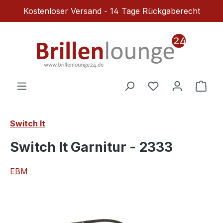
Kostenloser Versand - 14 Tage Rückgaberecht
Zum Hauptinhalt springen
Du hast 0 Produ
Ware
Switch It
Switch It Garnitur - 2333
EBM
Bildergalerie überspringen