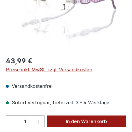
Regulärer Preis:
43,99 €
Preise inkl. MwSt. zzgl. Versandkosten
Versandkostenfrei
Sofort verfügbar, Lieferzeit: 3 - 4 Werktage
Produkt Anzahl: Gib den gewünschten We
In den Warenkorb