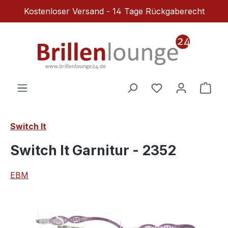
Kostenloser Versand - 14 Tage Rückgaberecht
Zum Hauptinhalt springen
Du hast 0 Produ
Ware
Switch It
Switch It Garnitur - 2352
EBM
Bildergalerie überspringen