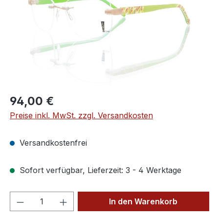
Regulärer Preis:
94,00 €
Preise inkl. MwSt. zzgl. Versandkosten
Versandkostenfrei
Sofort verfügbar, Lieferzeit: 3 - 4 Werktage
Produkt Anzahl: Gib den gewünschten We
In den Warenkorb