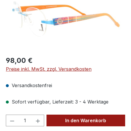
Regulärer Preis:
98,00 €
Preise inkl. MwSt. zzgl. Versandkosten
Versandkostenfrei
Sofort verfügbar, Lieferzeit: 3 - 4 Werktage
Produkt Anzahl: Gib den gewünschten We
In den Warenkorb