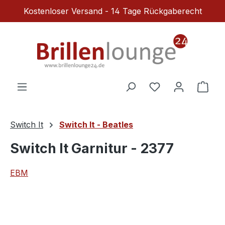
Kostenloser Versand - 14 Tage Rückgaberecht
Zum Hauptinhalt springen
Du hast 0 Produ
Ware
Switch It
Switch It - Beatles
Switch It Garnitur - 2377
EBM
Bildergalerie überspringen