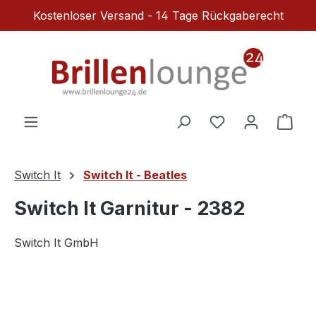
Kostenloser Versand - 14 Tage Rückgaberecht
Zum Hauptinhalt springen
Du hast 0 Produ
Ware
Switch It
Switch It - Beatles
Switch It Garnitur - 2382
Switch It GmbH
Bildergalerie überspringen