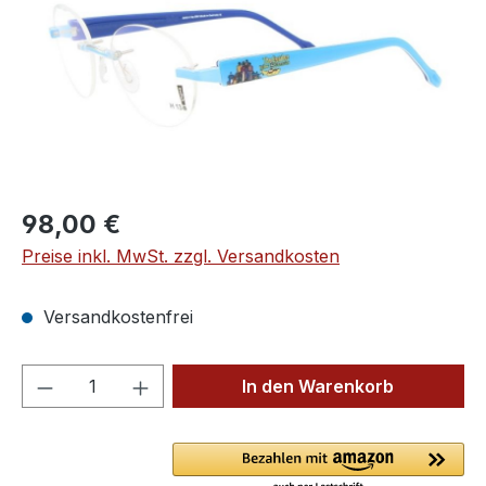
Regulärer Preis:
98,00 €
Preise inkl. MwSt. zzgl. Versandkosten
Versandkostenfrei
Produkt Anzahl: Gib den gewünschten We
In den Warenkorb