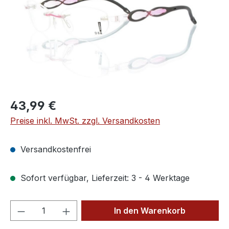
Regulärer Preis:
43,99 €
Preise inkl. MwSt. zzgl. Versandkosten
Versandkostenfrei
Sofort verfügbar, Lieferzeit: 3 - 4 Werktage
Produkt Anzahl: Gib den gewünschten We
In den Warenkorb