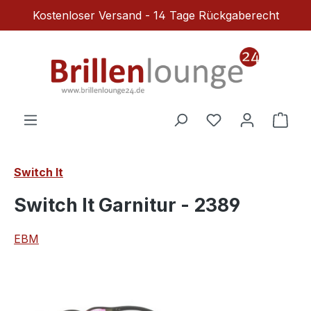
Kostenloser Versand - 14 Tage Rückgaberecht
Zum Hauptinhalt springen
Du hast 0 Produ
Ware
Switch It
Switch It Garnitur - 2389
EBM
Bildergalerie überspringen