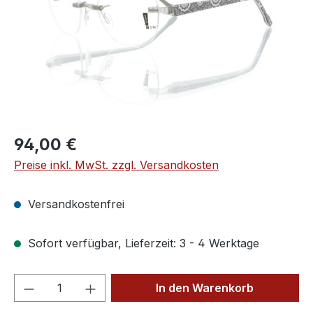
Regulärer Preis:
94,00 €
Preise inkl. MwSt. zzgl. Versandkosten
Versandkostenfrei
Sofort verfügbar, Lieferzeit: 3 - 4 Werktage
Produkt Anzahl: Gib den gewünschten We
In den Warenkorb