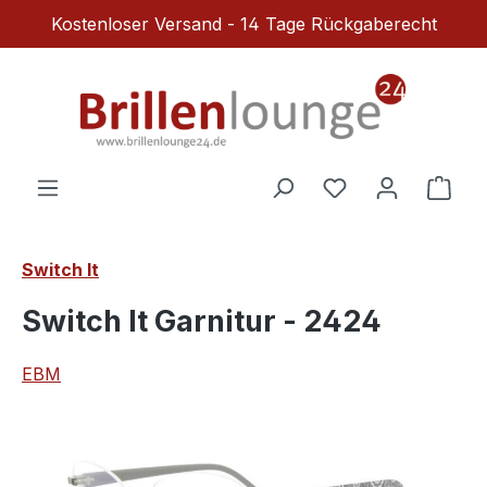
Kostenloser Versand - 14 Tage Rückgaberecht
Zum Hauptinhalt springen
Du hast 0 Produ
Ware
Switch It
Switch It Garnitur - 2424
EBM
Bildergalerie überspringen