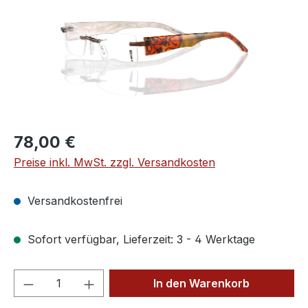
Regulärer Preis:
78,00 €
Preise inkl. MwSt. zzgl. Versandkosten
Versandkostenfrei
Sofort verfügbar, Lieferzeit: 3 - 4 Werktage
Produkt Anzahl: Gib den gewünschten We
In den Warenkorb