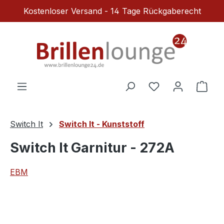
Kostenloser Versand - 14 Tage Rückgaberecht
Zum Hauptinhalt springen
Du hast 0 Produ
Ware
Switch It
Switch It - Kunststoff
Switch It Garnitur - 272A
EBM
Bildergalerie überspringen