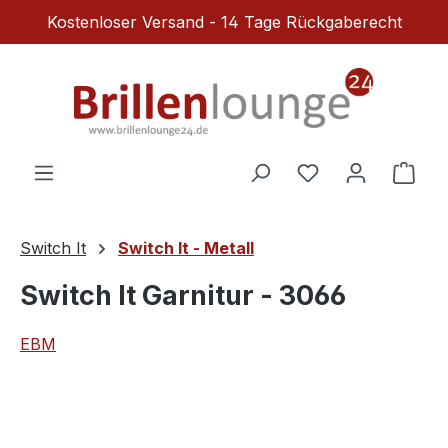
Kostenloser Versand - 14 Tage Rückgaberecht
Zum Hauptinhalt springen
Du hast 0 Produ
Ware
Switch It
Switch It - Metall
Switch It Garnitur - 3066
EBM
Bildergalerie überspringen