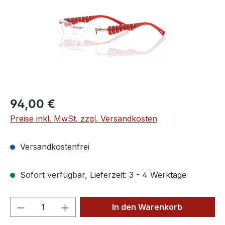
Regulärer Preis:
94,00 €
Preise inkl. MwSt. zzgl. Versandkosten
Versandkostenfrei
Sofort verfügbar, Lieferzeit: 3 - 4 Werktage
Produkt Anzahl: Gib den gewünschten We
In den Warenkorb