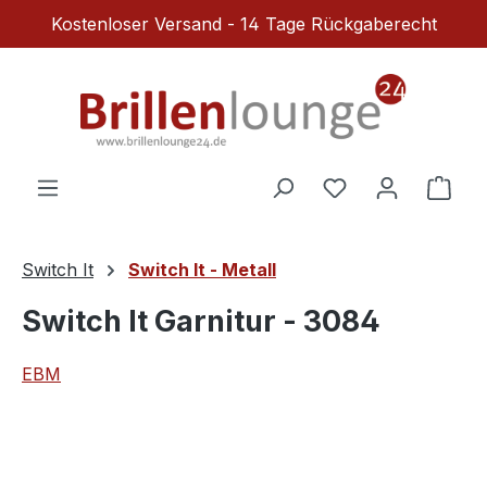
Kostenloser Versand - 14 Tage Rückgaberecht
Zum Hauptinhalt springen
Du hast 0 Produ
Ware
Switch It
Switch It - Metall
Switch It Garnitur - 3084
EBM
Bildergalerie überspringen