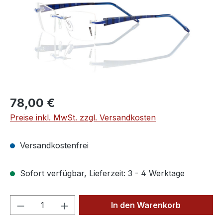
Regulärer Preis:
78,00 €
Preise inkl. MwSt. zzgl. Versandkosten
Versandkostenfrei
Sofort verfügbar, Lieferzeit: 3 - 4 Werktage
Produkt Anzahl: Gib den gewünschten We
In den Warenkorb