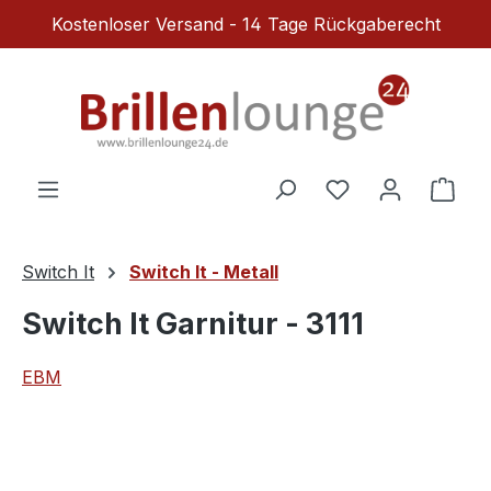
Kostenloser Versand - 14 Tage Rückgaberecht
Zum Hauptinhalt springen
Du hast 0 Produ
Ware
Switch It
Switch It - Metall
Switch It Garnitur - 3111
EBM
Bildergalerie überspringen