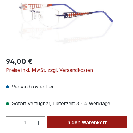
Regulärer Preis:
94,00 €
Preise inkl. MwSt. zzgl. Versandkosten
Versandkostenfrei
Sofort verfügbar, Lieferzeit: 3 - 4 Werktage
Produkt Anzahl: Gib den gewünschten We
In den Warenkorb