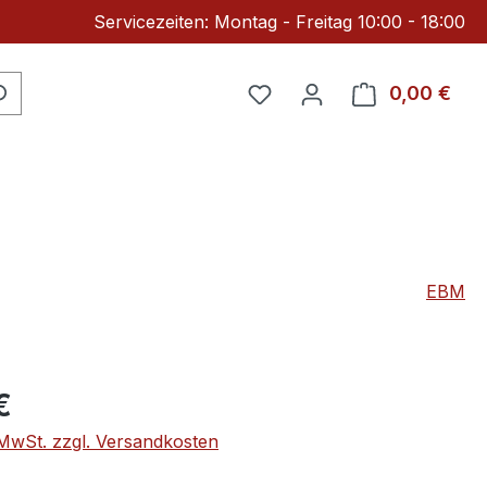
Servicezeiten: Montag - Freitag 10:00 - 18:00
Du hast 0 Produkte auf 
0,00 €
Ware
EBM
eis:
€
. MwSt. zzgl. Versandkosten