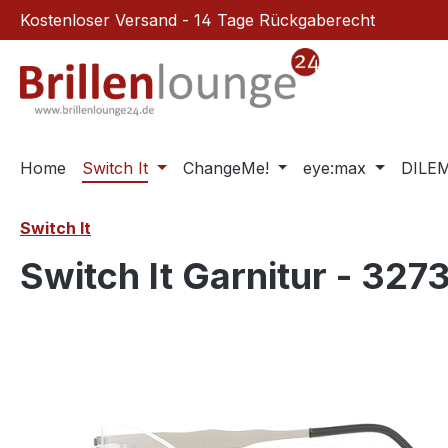
Kostenloser Versand - 14 Tage Rückgaberecht
m Hauptinhalt springen
Zur Suche springen
Zur Hauptnavigation springen
Home
Switch It
ChangeMe!
eye:max
DILE
Switch It
Switch It Garnitur - 327
Bildergalerie überspringen