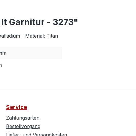
It Garnitur - 3273"
lladium - Material: Titan
mm
n
Service
Zahlungsarten
Bestellvorgang
Liefer- und Versandkosten