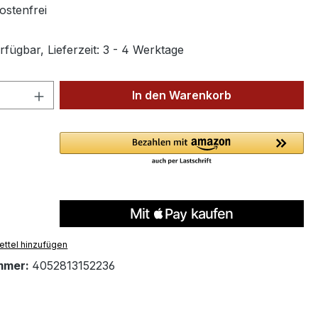
stenfrei
fügbar, Lieferzeit: 3 - 4 Werktage
 Anzahl: Gib den gewünschten Wert ein 
In den Warenkorb
ttel hinzufügen
mmer:
4052813152236